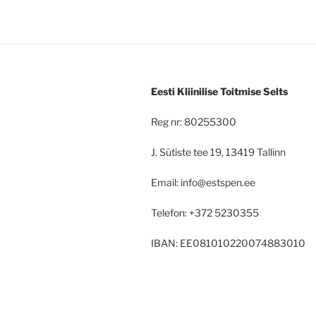
Eesti Kliinilise Toitmise Selts
Reg nr: 80255300
J. Sütiste tee 19, 13419 Tallinn
Email: info@estspen.ee
Telefon: +372 5230355
IBAN: EE081010220074883010