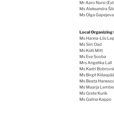
Mr Aaro Nursi (Est
Ms Aleksandra Šil
Ms Olga Gapejeva 
Local Organizing
Ms Hanna-Liis Le
Ms Siiri Oad
Ms Külli Mitt
Ms Eve Sooba
Mrs Angelika Lall
Ms Kadri Bobrovs
Ms Birgit Kiilaspä
Ms Beata Haneso
Ms Maarja Lembe
Ms Grete Kurik
Ms Galina Kappo