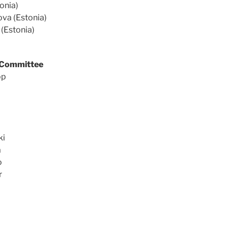
onia)
ova (Estonia)
(Estonia)
 Committee
pp
ki
ä
o
r