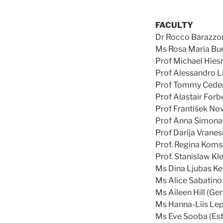
FACULTY
Dr Rocco Barazzoni
Ms Rosa Maria Bur
Prof Michael Hies
Prof Alessandro La
Prof Tommy Cede
Prof Alastair Forb
Prof František No
Prof Anna Simona S
Prof Darija Vranes
Prof. Regina Komsa
Prof. Stanislaw Kl
Ms Dina Ljubas Kel
Ms Alice Sabatino 
Ms Aileen Hill (Ge
Ms Hanna-Liis Lep
Ms Eve Sooba (Est