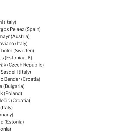
 (Italy)
gos Pelaez (Spain)
mayr (Austria)
viano (Italy)
rholm (Sweden)
es (Estonia/UK)
vák (Czech Republic)
asdelli (Italy)
ic Bender (Croatia)
 (Bulgaria)
ek (Poland)
ečić (Croatia)
(Italy)
rmany)
p (Estonia)
onia)