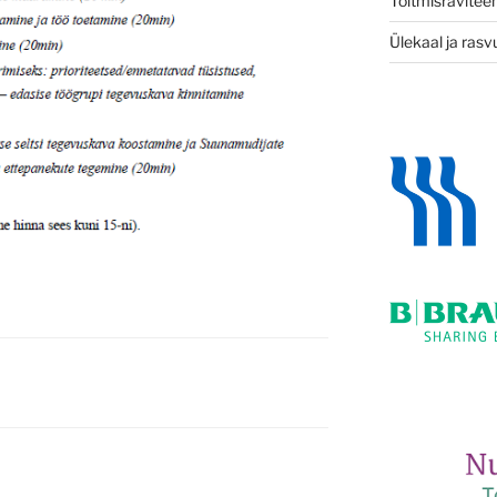
Toitmisravitee
Ülekaal ja ras