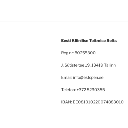
Eesti Kliinilise Toitmise Selts
Reg nr: 80255300
J. Sütiste tee 19, 13419 Tallinn
Email: info@estspen.ee
Telefon: +372 5230355
IBAN: EE081010220074883010