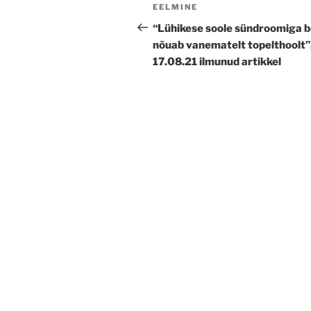
Navigeerimine
Previous
EELMINE
Post
“Lühikese soole sündroomiga b
nõuab vanematelt topelthoolt”
17.08.21 ilmunud artikkel