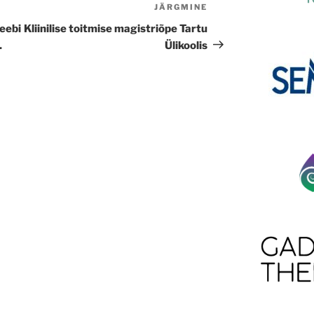
JÄRGMINE
Next
Post
eebi
Kliinilise toitmise magistriõpe Tartu
.
Ülikoolis