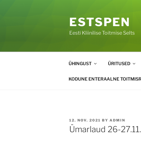
Liigu
sisu
ESTSPEN
juurde
Eesti Kliinilise Toitmise Selts
ÜHINGUST
ÜRITUSED
KODUNE ENTERAALNE TOITMISR
POSTED
12. NOV. 2021
BY
ADMIN
ON
Ümarlaud 26-27.11