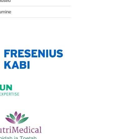
nused
vumine