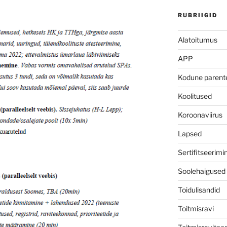
RUBRIIGID
Alatoitumus
APP
Kodune parent
Koolitused
Koroonaviirus
Lapsed
Sertifitseerimi
Soolehaigused
Toidulisandid
Toitmisravi