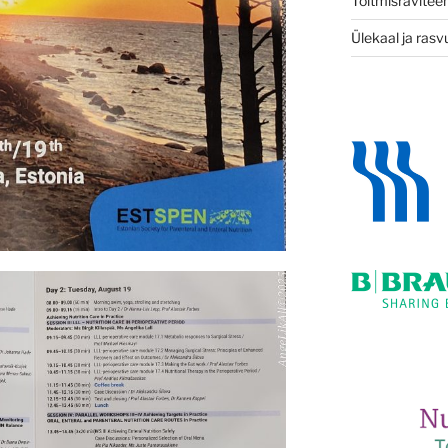
Toitmisravitee
Ülekaal ja ras