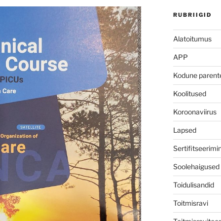
RUBRIIGID
Alatoitumus
APP
Kodune parent
Koolitused
Koroonaviirus
Lapsed
Sertifitseerimi
Soolehaigused
Toidulisandid
Toitmisravi