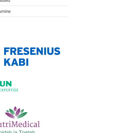
nused
vumine