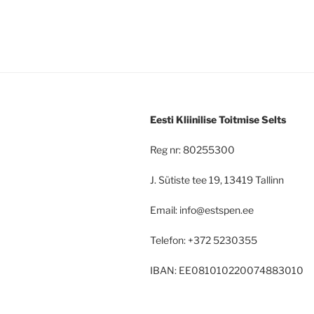
Eesti Kliinilise Toitmise Selts
Reg nr: 80255300
J. Sütiste tee 19, 13419 Tallinn
Email: info@estspen.ee
Telefon: +372 5230355
IBAN: EE081010220074883010