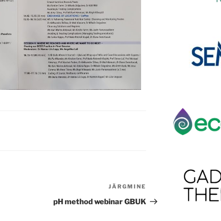
JÄRGMINE
pH method webinar GBUK